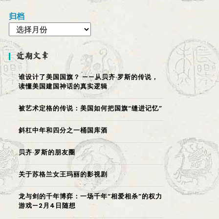
归档
近期文章
谁设计了美国国旗？ ——从贝齐·罗斯的传说，
读懂美国建国神话的真实逻辑
被艺术定格的传说：美国如何把国旗“缝进记忆”
斜杠中年和四分之一桶国库酒
贝齐·罗斯的朋友圈
关于苏格兰女王玛丽的影视剧
龙与剑的千年博弈：一场千年“相爱相杀”的权力
游戏—2月4日随想