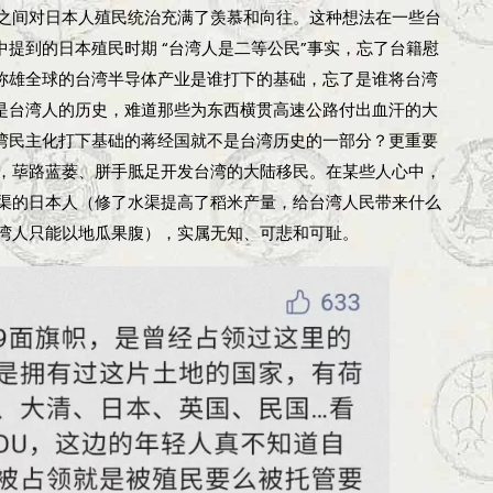
之间对日本人殖民统治充满了羡慕和向往。这种想法在一些台
中提到的日本殖民时期 “台湾人是二等公民”事实，忘了台籍慰
今称雄全球的台湾半导体产业是谁打下的基础，忘了是谁将台湾
湾是台湾人的历史，难道那些为东西横贯高速公路付出血汗的大
台湾民主化打下基础的蒋经国就不是台湾历史的一部分？更重要
，荜路蓝蒌、胼手胝足开发台湾的大陆移民。在某些人心中，
水渠的日本人（修了水渠提高了稻米产量，给台湾人民带来什么
湾人只能以地瓜果腹），实属无知、可悲和可耻。