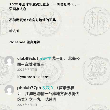
2025年全球年度词汇盘点：一词映照时代，一
语洞察人心
不间断更新z站官方地址的工具
暗八仙
darebee 健身知识
club99slot
发表在
恭王府、北海公
园—京城漫游三
2026年7月11日
If you are a slot en…
phclub77ph
发表在
《酋豪纵横
计 江湖恩怨情—台湾地方派系势力
综览》之十九 花莲县
2026年7月11日