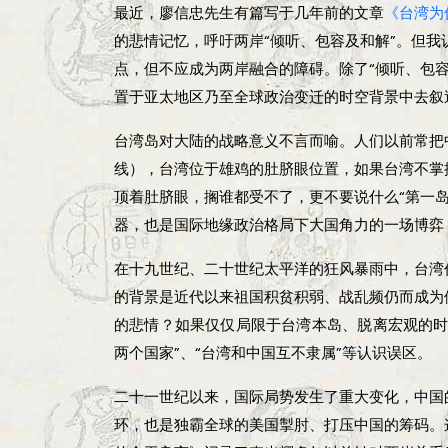
最近，廖信忠先生有篇写于几年前的文章
《台湾为
的悲情记忆，呼吁两岸“倾听、包容及和解”。但
点，但不应成为两岸融合的障碍。除了“倾听、包
置于亚太地区乃至全球政治变迁的时空背景中去叙
台湾岛对大陆的战略意义不言而喻。人们以前常把
线），台湾位于雄鸡的肚脐眼位置，如果台湾不掌
顶着肚脐眼，搁谁都受不了，更不要说什么“第一
器，也是国际地缘政治格局下大国角力的一场博弈，
在十九世纪、二十世纪太平洋的狂风暴雨中，台湾
的背景是近代以来祖国积贫积弱、战乱频仍而成为
的悲情？如果仅仅局限于台湾本岛、脱离宏观的时
两个国家”、“台湾和中国互不隶属”等认识误区。
二十一世纪以来，国际局势发生了重大变化，中国
环，也是独霸全球的美国掣肘、打压中国的筹码。