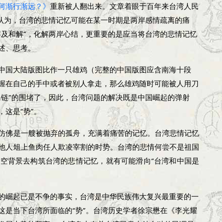
何渐行渐远？》
重新被人翻出来。文章着眼于百年来台湾人民
我认为，台湾的悲情记忆可能在某一时期是两岸感情疏离的痛
容及和解”，化解两岸心结，更重要的是应当将台湾的悲情记忆
述、思考。
中国大陆版图比作一只雄鸡（完整的中国版图应含南海十段
握在自己的手中或者被别人拿走，那么雄鸡随时可能被人用刀
岛链”的围堵了，因此，台湾问题的解决既是中国崛起的弹射
这是“势”。
仿佛是一艘被抛弃的孤舟，充满着痛苦的记忆。台湾悲情记忆
他人俎上鱼肉任人欺凌宰割的时势。台湾的悲情何尝不是祖国
空背景去构筑台湾的悲情记忆，就有可能滑向“台湾和中国是
的崛起已是不争的事实，台湾是中华民族伟大复兴最重要的一
这是当下台湾所面临的“势”。台湾历史学者徐宗懋在《李光耀