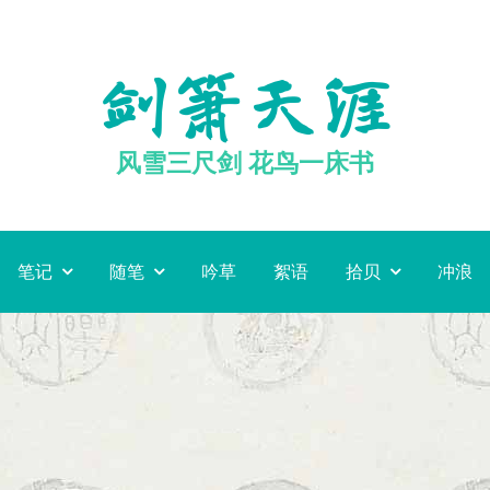
剑箫天涯
风雪三尺剑 花鸟一床书
笔记
随笔
吟草
絮语
拾贝
冲浪