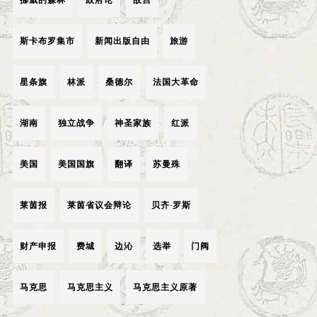
斯卡布罗集市
新闻出版自由
旅游
星条旗
林派
桑德尔
法国大革命
湖南
独立战争
神圣家族
红派
美国
美国国旗
翻译
苏曼殊
莱茵报
莱茵省议会辩论
贝齐·罗斯
财产申报
费城
边沁
选举
门阀
马克思
马克思主义
马克思主义原著