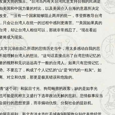
发展大势的预言。“台湾岛内有关台湾民意支持台独的民调是
由美国和中国力量的对比，以及美国介入台海的意愿所决定
改变。”“没有一个国家能够阻止两岸的统一，李登辉教导台湾
，只会让台湾人在统一的过程中感到更痛苦。”“美国如果真的
台湾，却让台湾人相信可以，那就非常残忍了。”现在看起
者将成为现实。
是太常沉溺在自己所谓的悲情历史当中，用太多感动自我的悲
不能理解台湾人的想法。”这句话直接点出了台湾悲情记忆的
者的视野和见识远远高于一般的台湾人。如果只有悲情记忆，
。不要忘了，构成了个人记忆的“山”是“时代的一粒灰”。如
离、对立和仇恨，那更是极其错误和危险的。
文青”这个词）和鼠目寸光、狗苟蝇营的政客，缺的是如李光
也可能是民粹主义盛行下选举政治无解的悲剧。悲情叙事应当
会前行的思想资源，而非煽动仇恨、分裂社会的提款机。
的留言提到，新北市淡水市红毛城有9面国旗分别代表曾经管