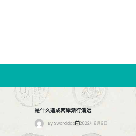
跳
至
内
容
是什么造成两岸渐行渐远
By
Swordxiao
2022年8月9日