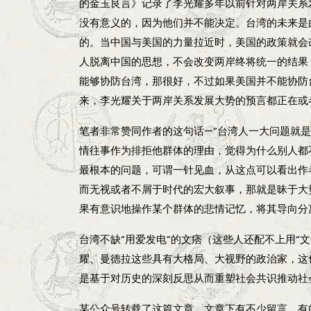
的金玉良言》记录了李光耀多年以前针对两岸关系
没有意义的，因为他们并不能决定。台湾的未来是
的。当中国与美国的力量拉近时，美国的政策就会
人脱离中国的思想，不会改变两岸终将统一的结果
能够协防台湾，那很好，不过如果美国并不能协防
来，李光耀关于两岸关系发展大势的预言都正在或
笔者非常赞同作者的这句话—“台湾人一大问题就
情往事作为排拒他群体的理由，觉得为什么别人都
最根本的问题，可谓一针见血，从这点可以看出作
而无视或者不屑于时代的宏大叙事，那就是昧于大势
果有意识地操作某个群体的悲情记忆，将其导向分
台湾不缺“用爱发电”的文痞（这些人还配不上用“
耀、曼德拉这些具有大格局、大视野的政治家，这
是基于对历史的深刻反思从而重塑社会共识推动社
某公众号转载了这篇文章，文章下有不少留言。有