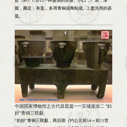
罍（léi）1.古代一种盛酒的容器。小口，广肩，深
腹，圈足，有盖，多用青铜或陶制成。2.盥洗用的器
皿。
中国国家博物馆之古代器皿篇——京城漫游二 “妇
好”青铜三联甗
“妇好”青铜三联甗，商后期（约公元前14～前11世