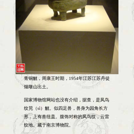
青铜觥，周康王时期，1954年江苏江苏丹徒
烟墩山出土。
国家博物馆网站也没有介绍，据查，是凤鸟
纹兕（sì）觥。似四足兽，兽身为园角长方
形，上有兽纽盖。腹饰对称的凤鸟纹，云雷
纹地。藏于南京博物院。