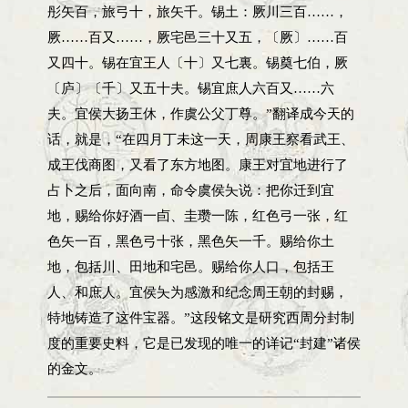
彤矢百，旅弓十，旅矢千。锡土：厥川三百……，
厥……百又……，厥宅邑三十又五，〔厥〕……百
又四十。锡在宜王人〔十〕又七裏。锡奠七伯，厥
〔庐〕〔千〕又五十夫。锡宜庶人六百又……六
夫。宜侯大扬王休，作虞公父丁尊。”翻译成今天的
话，就是，“在四月丁未这一天，周康王察看武王、
成王伐商图，又看了东方地图。康王对宜地进行了
占卜之后，面向南，命令虞侯夨说：把你迁到宜
地，赐给你好酒一卣、圭瓒一陈，红色弓一张，红
色矢一百，黑色弓十张，黑色矢一千。赐给你土
地，包括川、田地和宅邑。赐给你人口，包括王
人、和庶人。宜侯夨为感激和纪念周王朝的封赐，
特地铸造了这件宝器。”这段铭文是研究西周分封制
度的重要史料，它是已发现的唯一的详记“封建”诸侯
的金文。