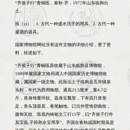
“齐侯子行”青铜匜，春秋·齐，1977年山东临朐出
土。
匜（yí），1. 古代一种盛水洗手的用具。2. 古代一种
盛酒的器具。
国家博物馆网站没有这件文物的详细介绍，查了资
料，转述如下。
“齐侯子行”青铜匜原收藏于山东临朐县博物馆，
1989年被国家文物局调入中国国家历史博物馆收
藏，属国家一级文物。此匜出土于临朐县五井镇泉
头村，年代为西周晚期。通高21.5厘米，重4.7公
斤，兽身饰重环纹。器身呈瓢形，下有四只兽形
足，兽头顶器底，卷尾触地。口沿外壁饰窃曲纹，
腹饰瓦纹。匜底内铸铭文三行15字，曰“齐侯子行作
其宝匜,子孙孙永宝用享”。齐国在春秋战国时期虽是