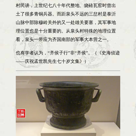
村民讲，上世纪七八十年代整地、烧砖瓦窑时曾出
土了很多青铜兵器。而距泉头不远的三岔村是泰沂
山脉中部除穆岭关外的又一处雄关要塞，其军事地
理位置也是十分重要的。从泉头村特殊的地理位置
看，泉头一带应为齐国南部的军事大本营之一。
也有学者认为，“齐侯子行”非“齐侯”。（《史海侦迹
——庆祝孟世凯先生七十岁文集》）