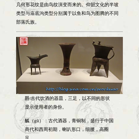
几何形花纹是由鸟纹演变而来的。仰韶文化的半坡
类型与庙底沟类型分别属于以鱼和鸟为图腾的不同
部落氏族。
爵:古代饮酒的器皿，三足，以不同的形状
显示使用者的身份。
觚（gū）：古代酒器，青铜制，盛行于中国
商代和西周初期，喇叭形口，细腰，高圈
足。