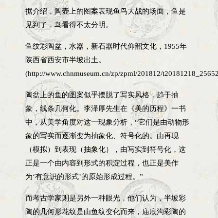
据介绍，陶壶上的图案表现鱼鸟大战的场面，鱼是
见到了，鸟看得不太分明。
鱼纹彩陶盆，水器，新石器时代仰韶文化，1955年
陕西省西安市半坡出土。
(http://www.chnmuseum.cn/zp/zpml/201812/t20181218_25652
陶盆上的鱼的图案似乎摆脱了写实风格，趋于抽
象，线条几何化。李泽厚先生在《美的历程》一书
中，从美学角度对这一现象分析，“它们是由动物形
象的写实而逐渐变为抽象化、符号化的。由再现
（模拟）到表现（抽象化），由写实到符号化，这
正是一个由内容到形式的积淀过程，也正是美作
为‘有意识的形式’的原始形成过程。”
而考古学家则是另外一种眼光，他们认为，半坡彩
陶的几何形花纹是由鱼纹变化而来，庙底沟彩陶的