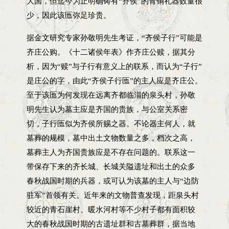
大国，但迄今为止明确铸有“齐侯”的青铜礼器数量很
少，因此该匜弥足珍贵。
据金文研究专家孙敬明先生考证，“齐侯子行”可能是
齐庄公购。《十二诸侯年表》作齐庄公赎，据其分
析，因为“赎”与子行有意义上的联系，而认为“子行”
是庄公的字，由此“齐侯子行匜”的主人应是齐庄公。
至于该匜为何发现在远离齐都临淄的泉头村，孙敬
明先生认为墓主应是齐国的贵族，与公室关系密
切，子行匜似为齐侯所赐之器。不论器主何人，就
墓葬的规模，墓中出土文物数量之多，档次之高，
墓葬主人为齐国贵族应是不存在问题的。联系这一
带保存下来的齐长城、长城关隘遗址和出土的众多
春秋战国时期的兵器，或可认为该墓的主人与“边防
驻军”首领有关。近年来的文物普查发现，距泉头村
较近的青石崖村、暖水河村等不少村子都有面积较
大的春秋战国时期的古遗址群和古墓葬群，据当地