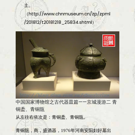
土。
（http://www.chnmuseum.cn/zp/zpml
/201812/t20181218_25834.shtml）
中国国家博物馆之古代器皿篇——京城漫游二 青
铜盉、青铜瓿
从左往右依次是：青铜盉、青铜瓿。
青铜瓿，商，盛酒器，1976年河南安阳妇好墓出