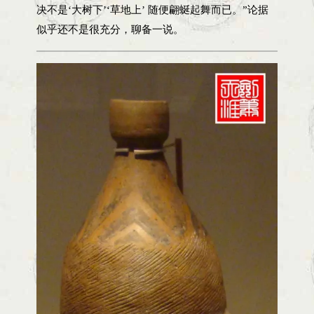
决不是‘大树下’‘草地上’ 随便翩蜒起舞而已。”论据
似乎还不是很充分，聊备一说。