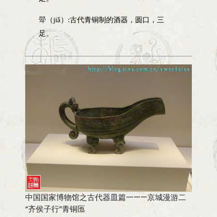
斝（jiǎ）:古代青铜制的酒器，圆口，三
足。
中国国家博物馆之古代器皿篇一——京城漫游二
“齐侯子行”青铜匜