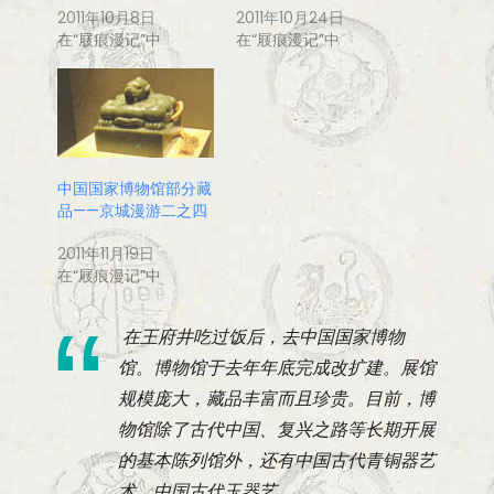
2011年10月8日
2011年10月24日
在“屐痕漫记”中
在“屐痕漫记”中
中国国家博物馆部分藏
品——京城漫游二之四
2011年11月19日
在“屐痕漫记”中
在王府井吃过饭后，去中国国家博物
馆。博物馆于去年年底完成改扩建。展馆
规模庞大，藏品丰富而且珍贵。目前，博
物馆除了古代中国、复兴之路等长期开展
的基本陈列馆外，还有中国古代青铜器艺
术、中国古代玉器艺