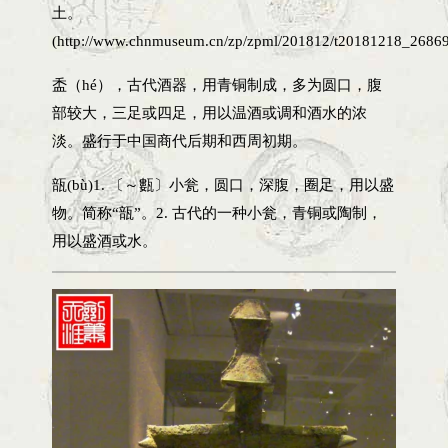
土。
(http://www.chnmuseum.cn/zp/zpml/201812/t20181218_26869
盉（hé），古代酒器，用青铜制成，多为圆口，腹
部较大，三足或四足，用以温酒或调和酒水的浓
淡。盛行于中国商代后期和西周初期。
瓿(bù)1. 〔～甊〕小瓮，圆口，深腹，圈足，用以盛
物。简称“瓿”。2. 古代的一种小瓮，青铜或陶制，
用以盛酒或水。