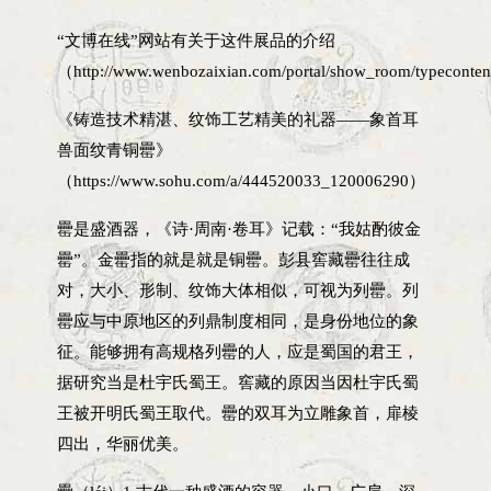
“文博在线”网站有关于这件展品的介绍
（http://www.wenbozaixian.com/portal/show_room/typecontent
《铸造技术精湛、纹饰工艺精美的礼器——象首耳
兽面纹青铜罍》
（https://www.sohu.com/a/444520033_120006290）
罍是盛酒器，《诗·周南·卷耳》记载：“我姑酌彼金
罍”。金罍指的就是就是铜罍。彭县窖藏罍往往成
对，大小、形制、纹饰大体相似，可视为列罍。列
罍应与中原地区的列鼎制度相同，是身份地位的象
征。能够拥有高规格列罍的人，应是蜀国的君王，
据研究当是杜宇氏蜀王。窖藏的原因当因杜宇氏蜀
王被开明氏蜀王取代。罍的双耳为立雕象首，扉棱
四出，华丽优美。