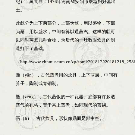
纪），蒸食器，1976年河南省安阳市殷墟妇好墓出
土。
此甗分为上下两部分，上部为甑，用以盛物，下部
为鬲，用以盛水，中间有箅以通蒸汽。这样的甗可
以同时蒸煮几种食物，为后代的一灶数眼炊具的制
造打下了基础。
（http://www.chnmuseum.cn/zp/zpml/201812/t20181218_258
甗（yǎn），古代蒸煮用的炊具，上下两层，中间有
箅子，陶制或青铜制。
甑（zèng），古代蒸饭的一种瓦器。底部有许多透
蒸气的孔格，置于鬲上蒸煮，如同现代的蒸锅。
鬲（lì），古代炊具，形状像鼎而足部中空。