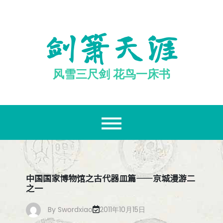
跳
至
内
剑箫天涯
容
风雪三尺剑 花鸟一床书
中国国家博物馆之古代器皿篇——京城漫游二
之一
By
Swordxiao
2011年10月15日