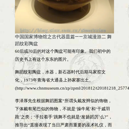
中国国家博物馆之古代器皿篇——京城漫游二 舞
蹈纹彩陶盆
60后或70后的对这个陶盆可能有印象。我们初中的
历史书上有这个东东的图片。
舞蹈纹彩陶盆，水器，新石器时代后期马家窑文
化，1973年青海省大通县上孙家寨出土。
(http://www.chnmuseum.cn/zp/zpml/201812/t20181218_25774
李泽厚先生根据舞蹈图案“所谓头戴发辫似的饰物，
下体戴有尾巴似的饰物，不就是‘操牛尾’和‘干戚羽
跪’之类；‘手拉着手’跳舞不也就是‘发扬蹈厉’么?”，
推导出“直接表现了当日严肃而重要的巫术礼仪，而