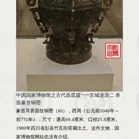
中国国家博物馆之古代器皿篇——京城漫游二 兽
面象首铜罍
象首耳兽面纹铜罍（léi），西周（公元前1046年～
前771年），尺寸：通高69.4厘米、口径21.8厘米。
1980年四川省彭县竹瓦街窖藏出土。这件文物，国
家博物馆网站也没有介绍。