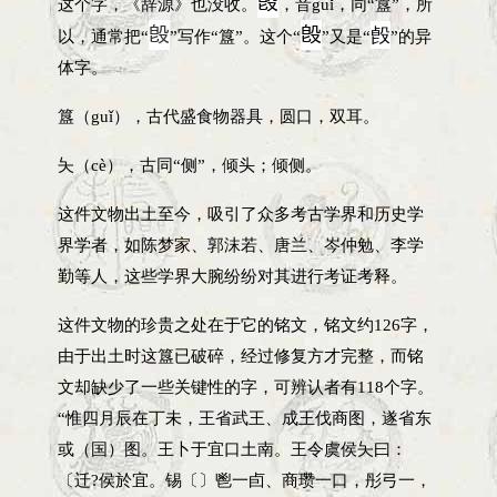
𣪘
这个字，《辞源》也没收。
，音guǐ，同“簋”，所
𣪘
𣪘
㲃
以，通常把“
”写作“簋”。这个“
”又是“
”的异
体字。
簋（guǐ），古代盛食物器具，圆口，双耳。
夨（cè），古同“侧”，倾头；倾侧。
这件文物出土至今，吸引了众多考古学界和历史学
界学者，如陈梦家、郭沫若、唐兰、岑仲勉、李学
勤等人，这些学界大腕纷纷对其进行考证考释。
这件文物的珍贵之处在于它的铭文，铭文约126字，
由于出土时这簋已破碎，经过修复方才完整，而铭
文却缺少了一些关键性的字，可辨认者有118个字。
“惟四月辰在丁未，王省武王、成王伐商图，遂省东
或（国）图。王卜于宜口土南。王令虞侯夨曰：
〔迁?侯於宜。锡〔〕鬯一卣、商瓒一口，彤弓一，