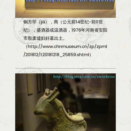
铜方斝（jiǎ），商（公元前14世纪-前11世
纪），盛酒器或温酒器，1976年河南省安阳
市殷废墟妇好墓出土。
（http://www.chnmuseum.cn/zp/zpml
/201812/t20181218_25859.shtml）