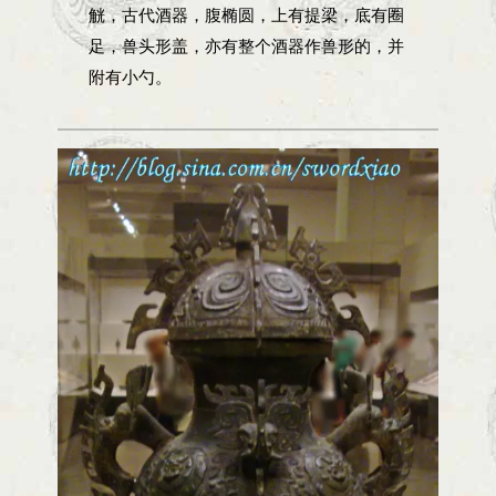
觥，古代酒器，腹椭圆，上有提梁，底有圈
足，兽头形盖，亦有整个酒器作兽形的，并
附有小勺。