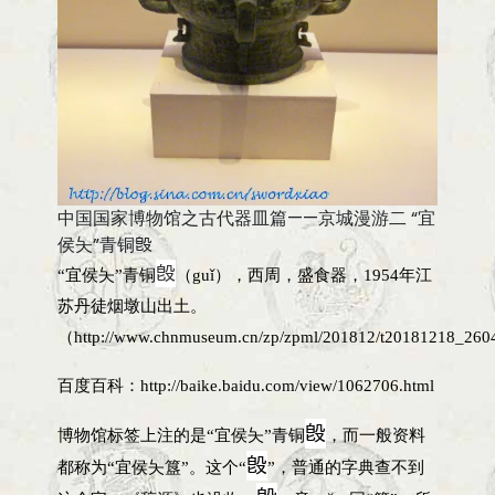
中国国家博物馆之古代器皿篇——京城漫游二 “宜
侯夨”青铜𣪘
𣪘
“宜侯夨”青铜
（guǐ），西周，盛食器，1954年江
苏丹徒烟墩山出土。
（http://www.chnmuseum.cn/zp/zpml/201812/t20181218_26
百度百科：http://baike.baidu.com/view/1062706.html
𣪘
博物馆标签上注的是“宜侯夨”青铜
，而一般资料
𣪘
都称为“宜侯夨簋”。这个“
”，普通的字典查不到