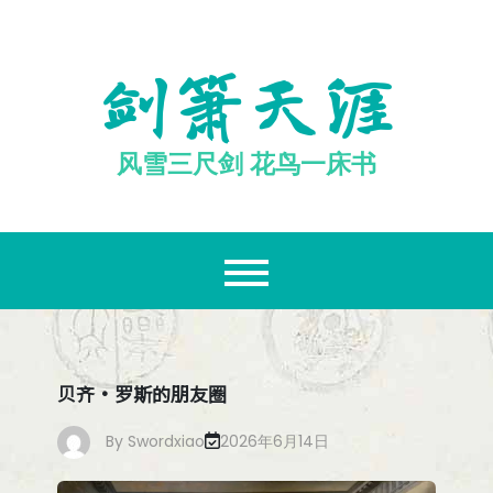
跳
至
内
剑箫天涯
容
风雪三尺剑 花鸟一床书
贝齐·罗斯的朋友圈
By
Swordxiao
2026年6月14日