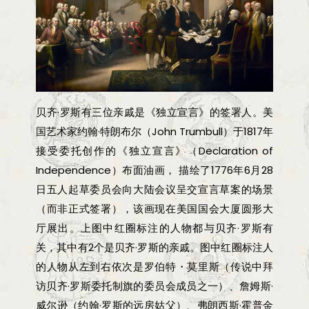
贝齐·罗斯有三位亲戚是《独立宣言》的签署人。美
国艺术家约翰·特朗布尔（John Trumbull）于1817年
接受委托创作的《独立宣言》（Declaration of
Independence）布面油画， 描绘了1776年6月28
日五人起草委员会向大陆会议呈交宣言草案的场景
（而非正式签署），该画现在美国国会大厦圆形大
厅展出。上图中红圈标注的人物都与贝齐·罗斯有
关，其中有2个是贝齐·罗斯的亲戚。图中红圈标注人
的人物从左到右依次是罗伯特・莫里斯（传说中拜
访贝齐·罗斯委托制旗的委员会成员之一）、詹姆斯·
威尔逊（约翰·罗斯的远房姑父）、弗朗西斯·霍普金