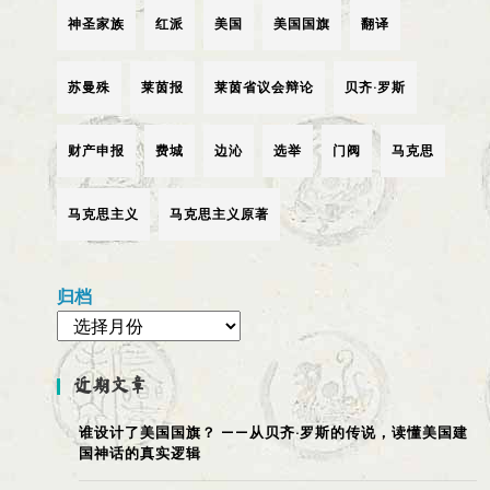
神圣家族
红派
美国
美国国旗
翻译
苏曼殊
莱茵报
莱茵省议会辩论
贝齐·罗斯
财产申报
费城
边沁
选举
门阀
马克思
马克思主义
马克思主义原著
归档
近期文章
谁设计了美国国旗？ ——从贝齐·罗斯的传说，读懂美国建
国神话的真实逻辑