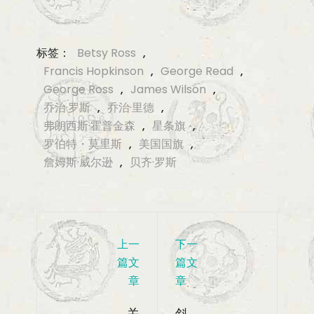
标签：
Betsy Ross
,
Francis Hopkinson
,
George Read
,
George Ross
,
James Wilson
,
乔治·罗斯
,
乔治·里德
,
弗朗西斯·霍普金森
,
星条旗
,
罗伯特・莫里斯
,
美国国旗
,
詹姆斯·威尔逊
,
贝齐·罗斯
上一
下一
篇文
篇文
章
章
关
斜