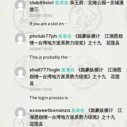
club99slot
发表在
恭王府、北海公园—京城漫
游三
2026年7月11日
If you are a slot en…
phclub77ph
发表在
《酋豪纵横计 江湖恩怨
情—台湾地方派系势力综览》之十九 花莲县
2026年7月11日
This is probably the…
shall777login
发表在
《酋豪纵横计 江湖恩
怨情—台湾地方派系势力综览》之十九 花莲
县
2026年7月11日
The login process is…
ecsweetbonanza
发表在
《酋豪纵横计 江
湖恩怨情—台湾地方派系势力综览》之十九
花莲县