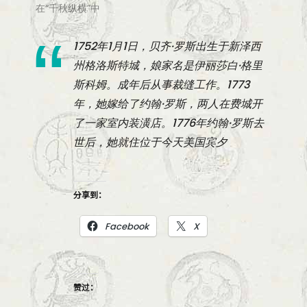
在“千秋纵横”中
1752年1月1日，贝齐·罗斯出生于新泽西
州格洛斯特城，娘家名是伊丽莎白·格里
斯科姆。成年后从事裁缝工作。1773
年，她嫁给了约翰·罗斯，两人在费城开
了一家室内装潢店。1776年约翰·罗斯去
世后，她就住位于今天美国宾夕
分享到：
Facebook
X
赞过：