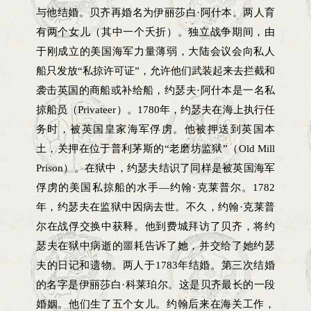
与他结婚。贝齐再婚名为伊丽莎白·阿什本。两人育
有两个女儿（其中一个夭折）。独立战争期间，由
于刚成立的美国海军力量薄弱，大陆会议会向私人
船只发放“私掠许可证”，允许他们武装起来去拦截和
袭击英国的商船或补给船，约瑟夫·阿什本是一名私
掠船员（Privateer）。1780年，约瑟夫在海上执行任
务时，被英国皇家海军俘虏。他被押送到英国本
土，关押在位于普利茅斯的“老磨坊监狱”（Old Mill
Prison）。在狱中，约瑟夫结识了同样是被英国海军
俘虏的美国私掠船的水手—约翰·克莱普尔。1782
年，约瑟夫在监狱中因病去世。不久，约翰·克莱普
尔在战俘交换中获释。他到费城拜访了贝齐，将约
瑟夫在狱中病逝的噩耗告诉了她，并交给了她约瑟
夫的日记和遗物。两人于1783年结婚。第三次结婚
的名字是伊丽莎白·科莱珀尔。这是贝齐最长的一段
婚姻。他们生了五个女儿。约翰后来在海关工作，