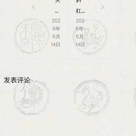
于
杠
202
202
苏
中
6年
6年
格
年
6月
6月
兰
和
14日
14日
女
四
王
分
玛
之
发表评论
丽
一
的
桶
影
国
视
库
剧
酒