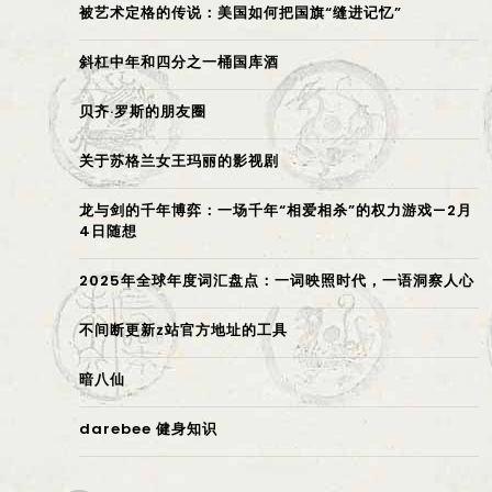
被艺术定格的传说：美国如何把国旗“缝进记忆”
斜杠中年和四分之一桶国库酒
贝齐·罗斯的朋友圈
关于苏格兰女王玛丽的影视剧
龙与剑的千年博弈：一场千年“相爱相杀”的权力游戏—2月
4日随想
2025年全球年度词汇盘点：一词映照时代，一语洞察人心
不间断更新z站官方地址的工具
暗八仙
darebee 健身知识