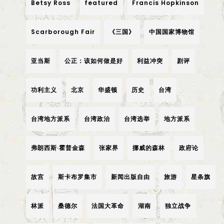
Betsy Ross
featured
Francis Hopkinson
Scarborough Fair
《三国》
中国国家博物馆
亚当斯
公正：该如何做是好
利益冲突
剧评
功利主义
北京
华盛顿
历史
台湾
台湾地方派系
台湾政治
台湾选举
地方派系
弗朗西斯·霍普金森
张家界
挪威的森林
政府论
故宫
斯卡布罗集市
新闻出版自由
旅游
星条旗
林派
桑德尔
法国大革命
湖南
独立战争