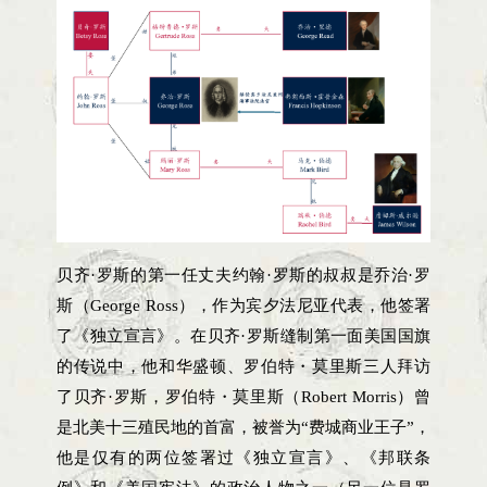
贝齐·罗斯的第一任丈夫约翰·罗斯的叔叔是乔治·罗
斯（George Ross），作为宾夕法尼亚代表，他签署
了《独立宣言》。在贝齐·罗斯缝制第一面美国国旗
的传说中，他和华盛顿、罗伯特・莫里斯三人拜访
了贝齐·罗斯，罗伯特・莫里斯（Robert Morris）曾
是北美十三殖民地的首富，被誉为“费城商业王子”，
他是仅有的两位签署过《独立宣言》、《邦联条