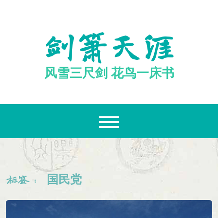
跳
至
内
剑箫天涯
容
风雪三尺剑 花鸟一床书
国民党
标签：