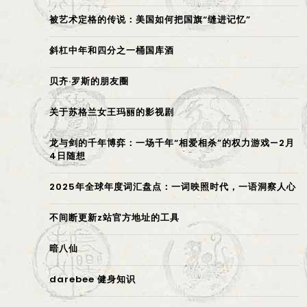
被艺术定格的传说：美国如何把国旗“缝进记忆”
斜杠中年和四分之一桶国库酒
贝齐·罗斯的朋友圈
关于苏格兰女王玛丽的影视剧
龙与剑的千年博弈：一场千年“相爱相杀”的权力游戏—2月
4日随想
2025年全球年度词汇盘点：一词映照时代，一语洞察人心
不间断更新z站官方地址的工具
暗八仙
darebee 健身知识