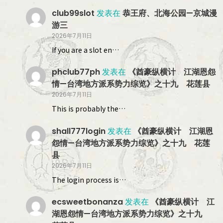
club99slot
发表在
恭王府、北海公园—京城漫
游三
2026年7月11日
If you are a slot en…
phclub77ph
发表在
《酋豪纵横计 江湖恩怨
情—台湾地方派系势力综览》之十九 花莲县
2026年7月11日
This is probably the…
shall777login
发表在
《酋豪纵横计 江湖恩
怨情—台湾地方派系势力综览》之十九 花莲
县
2026年7月11日
The login process is…
ecsweetbonanza
发表在
《酋豪纵横计 江
湖恩怨情—台湾地方派系势力综览》之十九