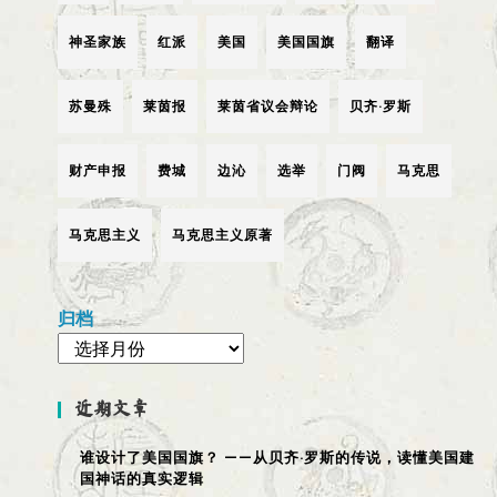
神圣家族
红派
美国
美国国旗
翻译
苏曼殊
莱茵报
莱茵省议会辩论
贝齐·罗斯
财产申报
费城
边沁
选举
门阀
马克思
马克思主义
马克思主义原著
归档
近期文章
谁设计了美国国旗？ ——从贝齐·罗斯的传说，读懂美国建
国神话的真实逻辑