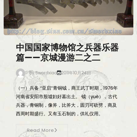
中国国家博物馆之兵器乐器
篇——京城漫游二之二
By
Swordxiao
2011年10月24日
（一）兵备 “亚启”青铜钺，商王武丁时期，1976年
河南省安阳市殷墟妇好墓出土。 钺（yuè），古代
兵器，青铜制，像斧，比斧大，圆刃可砍劈，商及
西周时期盛行。又有玉石制的，供礼仪用。
Read More