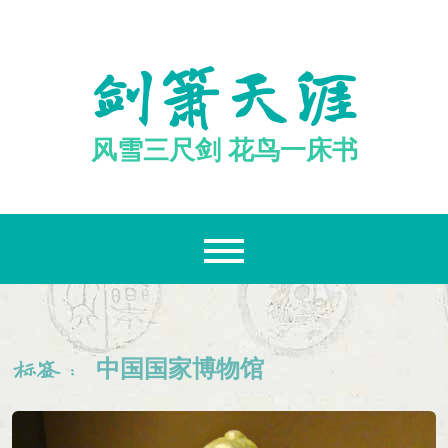
跳
至
内
剑箫天涯
容
风雪三尺剑 花鸟一床书
中国国家博物馆
标签：