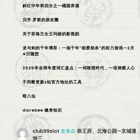
斜杠中年和四分之一桶国库酒
贝齐·罗斯的朋友圈
关于苏格兰女王玛丽的影视剧
龙与剑的千年博弈：一场千年“相爱相杀”的权力游戏—2月
4日随想
2025年全球年度词汇盘点：一词映照时代，一语洞察人心
不间断更新z站官方地址的工具
暗八仙
darebee 健身知识
club99slot
发表在
恭王府、北海公园—京城漫
游三