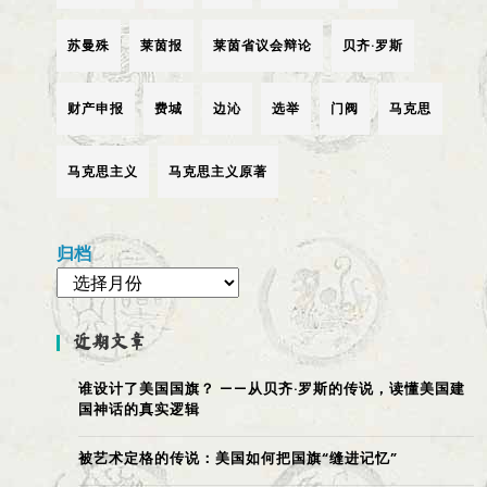
苏曼殊
莱茵报
莱茵省议会辩论
贝齐·罗斯
财产申报
费城
边沁
选举
门阀
马克思
马克思主义
马克思主义原著
归档
近期文章
谁设计了美国国旗？ ——从贝齐·罗斯的传说，读懂美国建
国神话的真实逻辑
被艺术定格的传说：美国如何把国旗“缝进记忆”