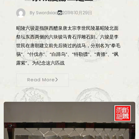
By
Swordxiao
2011年10月29日
昭陵六骏是指陕西醴泉唐太宗李世民陵墓昭陵北面
祭坛东西两侧的六块骏马青石浮雕石刻。六骏是李
世民在唐朝建立前先后骑过的战马，分别名为“拳毛
䯄”、“什伐赤”、“白蹄乌”、“特勒骠”、“青骓”、“飒
露紫”。为纪念这六匹战
Read More