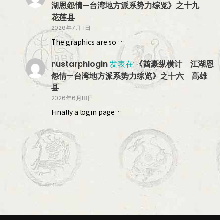
湖恩怨情—台湾地方派系势力综览》之十九
花莲县
2026年7月11日
The graphics are so …
nustarphlogin
发表在
《酋豪纵横计 江湖恩
怨情—台湾地方派系势力综览》之十六 高雄
县
2026年6月18日
Finally a login page…