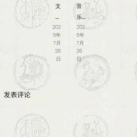
文
音
件
乐
202
202
管
软
5年
5年
理
件
7月
7月
工
26
26
日
日
具
发表评论