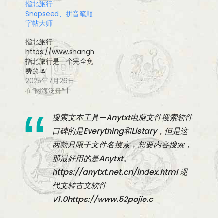
指北旅行、
Snapseed、拼音笔顺
字帖大师
指北旅行
https://www.shanghaiqutaoli.com/
指北旅行是一个完全免
费的 A…
2025年7月26日
在“网海泛舟”中
搜索文本工具—Anytxt电脑文件搜索软件
口碑的是Everything和Listary，但是这
两款只限于文件名搜索，想要内容搜索，
那最好用的是Anytxt。
https://anytxt.net.cn/index.html 现
代文转古文软件
V1.0https://www.52pojie.c