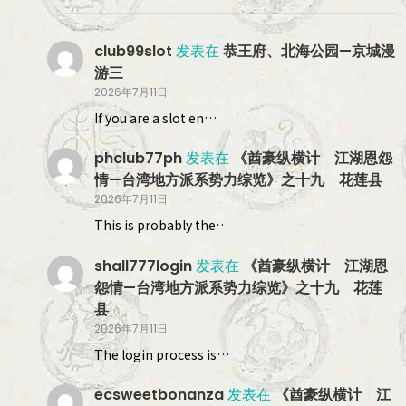
club99slot
发表在
恭王府、北海公园—京城漫
游三
2026年7月11日
If you are a slot en…
phclub77ph
发表在
《酋豪纵横计 江湖恩怨
情—台湾地方派系势力综览》之十九 花莲县
2026年7月11日
This is probably the…
shall777login
发表在
《酋豪纵横计 江湖恩
怨情—台湾地方派系势力综览》之十九 花莲
县
2026年7月11日
The login process is…
ecsweetbonanza
发表在
《酋豪纵横计 江