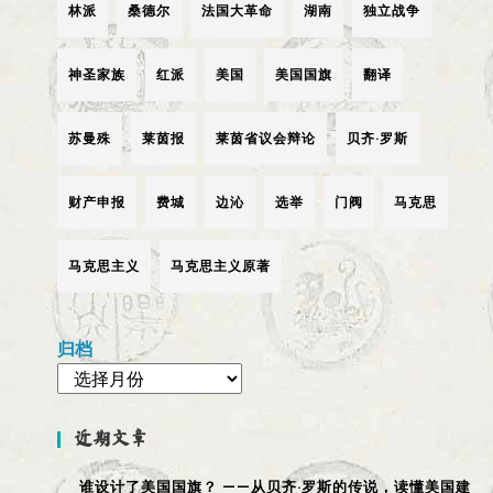
林派
桑德尔
法国大革命
湖南
独立战争
神圣家族
红派
美国
美国国旗
翻译
苏曼殊
莱茵报
莱茵省议会辩论
贝齐·罗斯
财产申报
费城
边沁
选举
门阀
马克思
马克思主义
马克思主义原著
归档
近期文章
谁设计了美国国旗？ ——从贝齐·罗斯的传说，读懂美国建