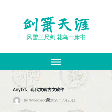
跳
至
内
剑箫天涯
容
风雪三尺剑 花鸟一床书
Anytxt、现代文转古文软件
By
Swordxiao
2025年7月26日