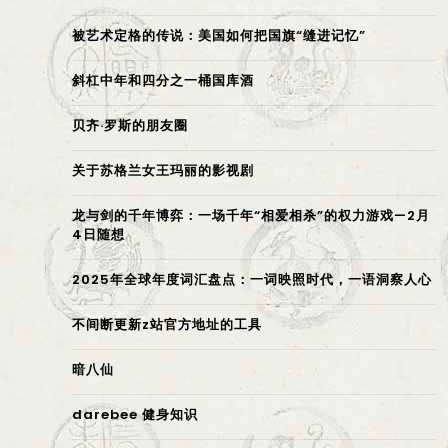
被艺术定格的传说：美国如何把国旗“缝进记忆”
斜杠中年和四分之一桶国库酒
贝齐·罗斯的朋友圈
关于苏格兰女王玛丽的影视剧
龙与剑的千年博弈：一场千年“相爱相杀”的权力游戏—2月
4日随想
2025年全球年度词汇盘点：一词映照时代，一语洞察人心
不间断更新z站官方地址的工具
暗八仙
darebee 健身知识