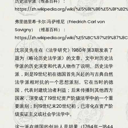
历史法学派（维基百科）：
https://zh.wikipedia.org/wiki/%E5%8E%86%E5%8F
弗里德里希·卡尔·冯·萨维尼（Friedrich Carl von
Savigny） （维基百科）：
https://zh.wikipedia.org/wiki/%E5%BC%97%E
沈宗灵先生在《法学研究》
1980
年第
3
期发表了
题为《略论历史法学派》的文章。文中对历史法
学派的历史演变和代表人物作了说明。历史法学
派，则是
19
世纪初在德国首先兴起的与古典自然
法学派相对抗的一个思想派别。它在当时的德
国，代表封建统治者利益；后来传播到其他西方
国家，演变成了
19
世纪资产阶级法学中的一个重
要派别；到
19
世纪末
20
世纪初，已溶化在资产阶
级实证主义或社会学法学中。
这一派在德国的创始人是胡果（
1764
年
—1844