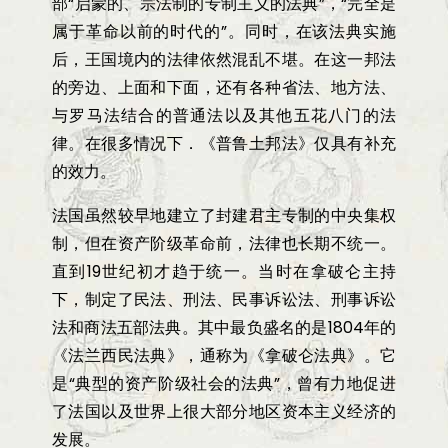
部
“
启蒙的、宗法制的专制主义的法典
”
，
“
完全是
属于革命以前的时代的
”
。同时，在该法典实施
后，王国境内的法律依然混乱不堪。在这一邦法
的旁边、上面和下面，还有各种省法、地方法、
与罗马法结合的普通法以及其他五花八门的法
律。在很多情况下．《普鲁土邦法》仅具有补充
的效力。
法国虽然较早地建立了封建君主专制的中央集权
制，但在资产阶级革命前，法律也长期不统一。
直到
19
世纪初才趋于统一。当时在拿破仑主持
下，制定了民法、刑法、民事诉讼法、刑事诉讼
法和商法五部法典。其中最负盛名的是
1804
年的
《法兰西民法典》，通称为《拿破仑法典》。它
是
“
典型的资产阶级社会的法典
”
，曾有力地促进
了法国以及世界上很大部分地区资本主义经济的
发展。