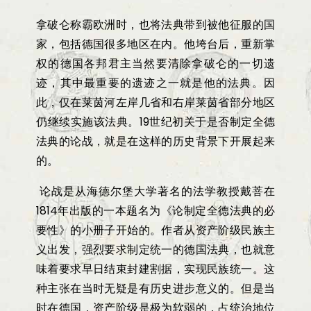
拿破仑称霸欧洲时，也将法典带到被他征服的国
家，包括德国很多地区在内。他垮台后，重新掌
权的德国各邦君主当然要清除拿破仑的一切遗
迹，其中最重要的遗迹之一就是他的法典。因
此，仅在莱茵河左岸几省和右岸莱茵省部分地区
仍继续实施该法典。
19
世纪初关于是否制定全德
法典的论战，就是在这样的历史背景下开展起来
的。
论战是从海德尔堡大学著名的法学教授戴菩在
1814
年出版的一本题名为《论制定全德法典的必
要性》的小册子开始的。作者从资产阶级民族主
义出发，强烈要求制定统一的德国法典，也就意
味着要求早日结束封建割据，实现民族统一。这
种主张在当时无疑是有历史进步意义的。但是当
时在德国，资产阶级是极为软弱的，占统治地位