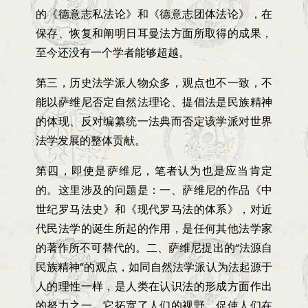
的《德意志私法论》和《德意志团体法论》，在
保存、恢复和阐明日耳曼法方面所取得的成果，
至今还没有一个学者能够超越。
第三，历史法学派人物众多，观点也不一致，不
能以萨维尼否定自然法理论、提倡法是民族精神
的体现、反对编纂统一法典而否定该学派对世界
法学发展的整体贡献。
第四，即使是萨维尼，笔者认为也是应当肯定
的。这里涉及的问题是：一、萨维尼的作品《中
世纪罗马法史》和《现代罗马法的体系》，对近
代民法学的诞生所起的作用，是任何其他法学家
的著作所不可替代的。二、萨维尼提出的
“
法源自
民族精神
”
的观点，如同自然法学派认为法起源于
人的理性一样，是人类在认识法的形成方面作出
的努力之一。它拓宽了人们的视野，促使人们在