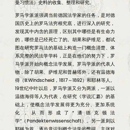
曼习惯法）史料的收集、整理和研究。
罗马学派派强调当前德国法学家的任务，是对德
国历史上的罗马法穷根究底，进行深入的研究，
发现其中内含的原理，区别其中哪些是有生命力
的，哪些是已经死亡了的。胡果和萨维尼，都试
图在研究罗马法的基础上构造一门概念清楚、体
系完整的民法学学科，正是在他们的努力下，罗
马学派开始向概念法学发展。罗马学派的代表人
物，除了胡果、萨维尼和普赫塔外，还有温德海
得（
B.Windscheid
，
1817
～
1892
）和耶林等人。
19
世纪中叶以后，罗马学派又分为两派，一派以
温德海得等人为代表，在研究《学说汇纂》的基
础上，使概念法学发展得更为充分、更加系统
化，从而形成了
“
潘德克顿法
学
”
（
Pandektenwissenschaft
）。另一派则以
耶林为首，逐步意识到概念法学的弊端，主张对