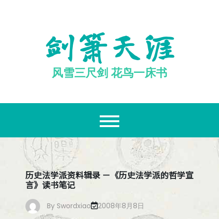
跳
至
内
剑箫天涯
容
风雪三尺剑 花鸟一床书
历史法学派资料辑录 －《历史法学派的哲学宣
言》读书笔记
By
Swordxiao
2008年8月8日