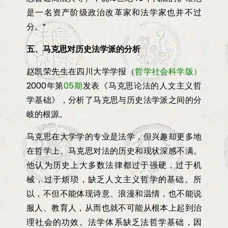
是一名资产阶级政治改革家和法学家也并不过
分。
”
五、马克思对历史法学派的分析
赵凯荣
先生在
四川大学学报
（
哲学社会科学版）
2
000年第
05期
发
表《
马克思论法的人文主义哲
学基础
》，分析了马克思与历史法学派之间的分
岐的根源。
马克思在大学学的专业是法学，但兴趣却更多地
在哲学上。马克思对法的历史和现状深感不满。
他认为历史上大多数法律都过于强硬，过于机
械，过于烦琐，缺乏人文主义哲学的基础。所
以，不但不能体现诗意、浪漫和温情，也不能说
服人、教育人，从而也就不可能从根本上起到治
理社会的功效。法学体系缺乏法哲学基础，因