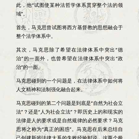
此，他
“
试图使某种法哲学体系贯穿整个法的领
域
”。
首先，马克思曾试图将西方基督教的思想融会于
整个法学体系中。
其次，马克思除了希望在法律体系中突出
“
德
治
”
的一面外，也曾希望在法律体系中突出
“
政
治
”
的一面。
马克思碰到的一个问题是，在法律体系中如何将
人文精神和法制强化融合起来。
马克思碰到的第二个问题是到底是
“
自然为社会立
法
”
？还是
“
人为社会立法
”
？即历史上的和现实的
法律是人的要求或是自然规律的必然要求？马克
思将之称为
“
真正的困惑
”
。马克思在后来总结自
己创建新的法律大系的失败经验时说，这两个极