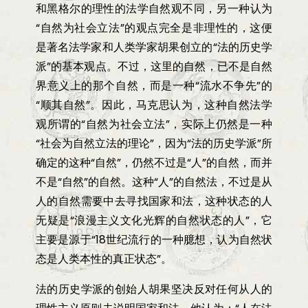
和黑格尔的理性的法学自然观不同，另一种认为
“
自然为社会立法
”
的观点完全是非理性的，这便
是著名法学家和人类学家胡果创立的
“
法的历史学
派
”
的基本观点。不过，这里的自然，已不是自然
界意义上的那个自然，而是一种
“
流水不争先
”
的
“
顺其自然
”
。因此，马克思认为，这种自然法学
观所谓的
“
自然为社会立法
”
，实际上仍然是一种
“
社会为自然立法的理论
”
，因为
“
法的历史学派
”
所
确定的这种
“
自然
”
，仍然不过是
“
人
”
的自然，而并
不是
“
自然
”
的自然。这种
“
人
”
的自然法，不过是从
人的自然需要中去寻找国家和法，这种状态的人
无疑是
“
浪漫主义文化光辉的自然状态的人
”
，它
主要是源于
“18
世纪流行的一种臆想，认为自然状
态是人类本性的真正状态
”。
法的历史学派的创始人胡果坚决反对任何从人的