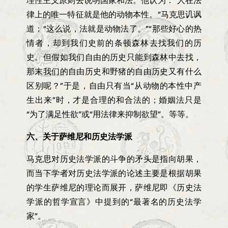
理性主义原则去说明国家和法。他认为：
“
人在法
律上的唯一特征就是他的动物本性。
”
马克思讥讽
道：
“
这么说，法就是动物法了。
”“
那些好心的热
情者，却到我们史前的条顿森林去找我们的历
史。但假如我们自由的历史只能到森林中去找，
那末我们的自由历史和野猪的自由历史又有什么
区别呢？
”
于是，自由只有当
“
从动物的本性中产
生出来
”
时，才是合理的和合法的；婚姻法只是
“
为了满足性欲
”
或
“
用法律来抑制欲望
”
。等等。
六、关于萨维尼和历史法学派
马克思对历史法学派的斗争的矛头是指向胡果，
而当下学者对历史法学派的论述主要是根据胡果
的学生萨维尼的理论而展开，萨维尼即《历史法
学派的哲学宣言》中提到的
“
最著名的历史法学
家
”
。