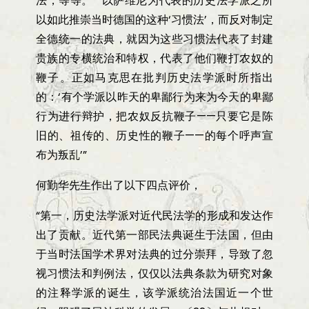
法，等等。
”“
以萨维尼为代表的历史法学派之所
以如此推崇当时德国的这种
‘
习惯法
’
，而反对制定
全德统一的法典，就因为这些习惯法代表了封建
贵族的专横统治和特权，代表了他们鞭打农奴的
鞭子。正如马克思在批判历史法学派时所指出
的：
‘
有个学派以昨天的卑鄙行为来为今天的卑鄙
行为进行辩护，把农奴反抗鞭子
——
只要它是陈
旧的、祖传的、历史性的鞭子
——
的每个呼声宣
布为叛乱
’”
何勤华先生作出了以下四点评价，
“
第一，历史法学派对近代民法学的形成和发达作
出了贡献。近代第一部民法典诞生于法国，但由
于当时法国学术界对法典的过分崇拜，导致了忽
视习惯法和判例法，仅仅以法典条款为研究对象
的注释学派的诞生，该学派统治法国近一个世