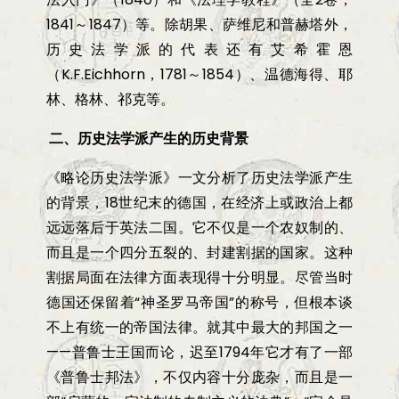
1841
～
1847
）等。除胡果、萨维尼和普赫塔外，
历史法学派的代表还有艾希霍恩
（
K.F.Eichhorn
，
1781
～
1854
）、温德海得、耶
林、格林、祁克等。
二、历史法学派产生的历史背景
《略论历史法学派》一文分析了历史法学派产生
的背景，
18
世纪末的德国，在经济上或政治上都
远远落后于英法二国。它不仅是一个农奴制的、
而且是一个四分五裂的、封建割据的国家。这种
割据局面在法律方面表现得十分明显。尽管当时
德国还保留着
“
神圣罗马帝国
”
的称号，但根本谈
不上有统一的帝国法律。就其中最大的邦国之一
——
普鲁士王国而论，迟至
1794
年它才有了一部
《普鲁士邦法》，不仅内容十分庞杂，而且是一