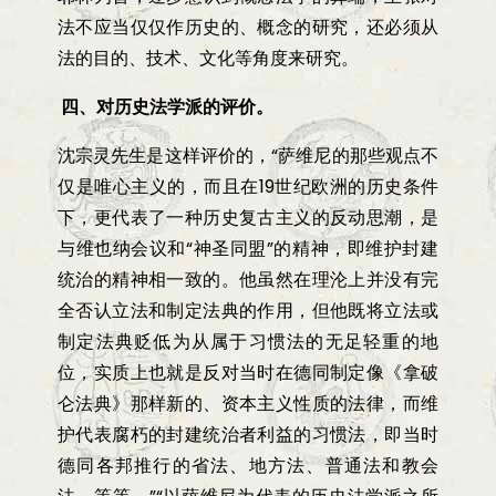
法不应当仅仅作历史的、概念的研究，还必须从
法的目的、技术、文化等角度来研究。
四、对历史法学派的评价。
沈宗灵先生是这样评价的，
“
萨维尼的那些观点不
仅是唯心主义的，而且在
19
世纪欧洲的历史条件
下，更代表了一种历史复古主义的反动思潮，是
与维也纳会议和
“
神圣同盟
”
的精神，即维护封建
统治的精神相一致的。他虽然在理沦上并没有完
全否认立法和制定法典的作用，但他既将立法或
制定法典贬低为从属于习惯法的无足轻重的地
位，实质上也就是反对当时在德同制定像《拿破
仑法典》那样新的、资本主义性质的法律，而维
护代表腐朽的封建统治者利益的习惯法，即当时
德同各邦推行的省法、地方法、普通法和教会