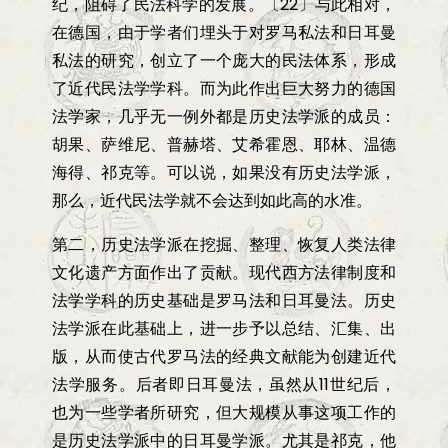
纪，阻碍了民法科学的发展。〔
22
〕与此相对，
在德国，由于学者们埋头于对罗马私法和日耳曼
私法的研究，创立了一个庞大的民法体系，形成
了近代民法学学科。而为此作出巨大努力的德国
法学家，几乎无一例外都是历史法学派的成员：
胡果、萨维尼、普赫塔、艾希霍恩、耶林、温德
海得、祁克等。可以说，如果没有历史法学派，
那么，近代民法学就不会达到如此高的水准。
第二，历史法学派在挖掘、整理、恢复人类法律
文化遗产方面作出了贡献。现代西方法律制度和
法学学科的历史基础是罗马法和日耳曼法。历史
法学派在此基础上，进一步予以总结、汇集、出
版，从而使古代罗马法的经典文献能为创建近代
法学服务。后者即日耳曼法，虽然从
11
世纪后，
也为一些学者所研究，但大规模从事这项工作的
是历史法学派中的日耳曼学派。尤其是祁克，他