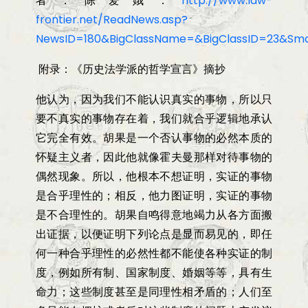
者．陈爱娥．
http://www.law-
frontier.net/ReadNews.asp?
NewsID=180&BigClassName=&BigClassID=23&Sma
附录：《历史法学派的哲学宣言》摘抄
他认为，因为我们不能认识真实的事物，所以只
要不真实的事物存在着，我们就合乎逻辑地承认
它完全有效。胡果是一个否认事物的必然本质的
怀疑主义者，因此他就像霍夫曼那样对待事物的
偶然现象。所以，他根本不想证明，实证的事物
是合乎理性的；相反，他力图证明，实证的事物
是不合理性的。胡果自鸣得意地竭力从各方面搬
出证据，以便证明下列论点是显而易见的，即任
何一种合乎理性的必然性都不能使各种实证的制
度，例如所有制、国家制度、婚姻等等，具有生
命力；这些制度甚至是同理性相矛盾的；人们至