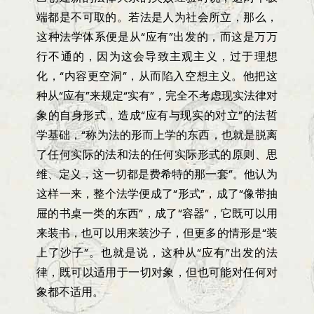
端都是不可取的。若法是人为社会所立，那么，
这种法学体系便是从
“
应有
”
出发的，而这是万万
行不通的，因为这会导致主观主义，过于理想
化，
“
内容更空洞
”
，从而陷入空想主义。他把这
种从
“
应有
”
来规定
“
实有
”
，完全不考虑现实法律对
象的自身形式，造成
“
应有与现实的对立
”
的法哲
学基础，
“
称为法的形而上学的东西，也就是脱离
了任何实际的法和法的任何实际形式的原则、思
维、定义，这一切都是费希特的那一套
”
。他认为
这样一来，整个法学便成了
“
形式
”
，成了
“
像带抽
屉的书桌一类的东西
”
，成了
“
容器
”
，它既可以用
来装书，也可以用来装沙子，但更多的情形是
“
装
上了沙子
”
。也就是说，这种从
“
应有
”
出发的法
律，既可以适用于一切对象，但也可能对任何对
象都不适用。