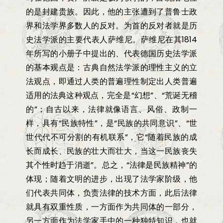
的是封建贵族。因此，他的主张遭到了普鲁士政
界和法学界多数人的反对。为首的反对者就是历
史法学派的主要代表人萨维尼。萨维尼在其
1814
年所写的小册子中提出的、代表德国历史法学派
的基本观点是：古典自然法学派的理性主义的立
法观点，即通过人类的普遍理性制定出人类普遍
适用的法典这种观点，完全是
“
幻想
”
、
“
荒诞无稽
的
”
；自古以来，法律就像语言、风俗、政制一
样，具有
“
民族特性
”
，是
“
民族的共同意识
”
、
“
世
世代代不可分割的有机联系
”
，它
“
随着民族的成
长而成长、民族的壮大而壮大，当这一民族丧失
其个性时趋于消逝
”
。总之，
“
法律是民族精神
”
的
体现；随着文明的进步，出现了法学家阶级，他
们代表共同体，负责法律的技术方面，此后法律
就具有双重性质，一方面作为共同体的一部分，
另一方面作为法学家手中的一种独特知识，也就