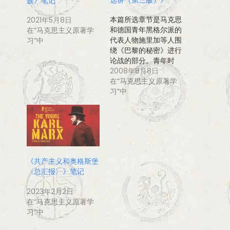
族》笔记
本篇所选章节是马克思
2021年5月8日
和德国青年黑格尔派的
在“马克思主义原著学
代表人物施里加等人围
习”中
绕《巴黎的秘密》进行
论战的部分。青年时
代…
2008年8月8日
在“马克思主义原著学
习”中
《共产主义和奥格斯堡
〈总汇报〉》笔记
2023年2月2日
在“马克思主义原著学
习”中