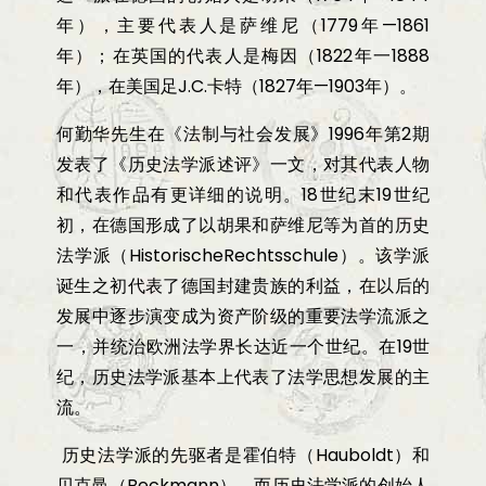
年），主要代表人是萨维尼（
1779
年
—1861
年）；在英国的代表人是梅因（
1822
年一
1888
年），在美国足
J.C.
卡特（
1827
年
—1903
年）。
何勤华先生在《
法制与社会发展
》
1996
年第
2
期
发表了《
历史法学派述评》一文，对其代表人物
和代表作品有更详细的说明。
18
世纪末
19
世纪
初，在德国形成了以胡果和萨维尼等为首的历史
法学派（
HistorischeRechtsschule
）。该学派
诞生之初代表了德国封建贵族的利益，在以后的
发展中逐步演变成为资产阶级的重要法学流派之
一，并统治欧洲法学界长达近一个世纪。在
19
世
纪，历史法学派基本上代表了法学思想发展的主
流。
历史法学派的先驱者是霍伯特（
Hauboldt
）和
贝克曼（
Beckmann
），而历史法学派的创始人