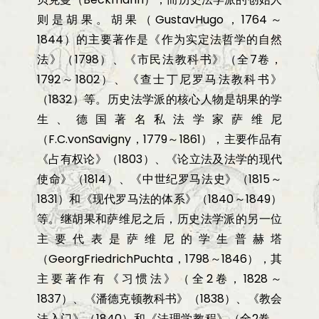
则是胡果。胡果（
GustavHugo
，
1
764
～
1844
）的主要著作是《作为实定法哲学的自然
法》（
1798
）、《市民法教科书》（全
7
卷，
1792
～
1802
）、《查士丁尼罗马法教科书》
（
1832
）等。历史法学派的核心人物是胡果的学
生、德国著名私法学家萨维尼
（
F.C.vonSavigny
，
1779
～
1861
），主要作品有
《占有权论》（
1803
）、《论立法及法学的现代
使命》（
1814
）、《中世纪罗马法史》（
1815
～
1831
）和《现代罗马法的体系》（
1840
～
1849
）
等。继胡果和萨维尼之后，历史法学派的另一位
主要代表是萨维尼的学生普赫塔
（
GeorgFriedrichPuchta
，
1798
～
1846
），其
主要著作有《习惯法》（全
2
卷，
1828
～
1837
）、《潘德克顿教科书》（
1838
）、《教会
法入门》（
1840
）和《法理学教程》（全
2
卷，