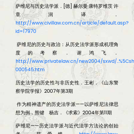
萨维尼与历史法学派．
[
德
]
赫尔曼
·
康特罗维茨 许
章润译．
http://www.civillaw.com.cn/article/default.asp?
id=17970
萨维尼的历史与政治：从历史法学派形成机理角
度的考察．谢鸿飞．
http://www.privatelaw.cn/new2004/sxwd/..%5C
000545.htm
历史法学的历史性与非历史性．王彬．《山东警
察学院学报》
2007
年第
3
期
作为精神遗产的历史法学派
——
以萨维尼法律思
想为例．熊键 杨吉．《求索》
2004
年第
11
期
萨维尼
——
历史法学派与近代法学方法论的创始