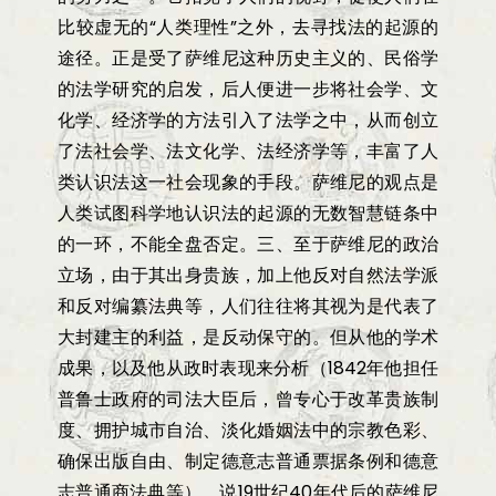
比较虚无的
“
人类理性
”
之外，去寻找法的起源的
途径。正是受了萨维尼这种历史主义的、民俗学
的法学研究的启发，后人便进一步将社会学、文
化学、经济学的方法引入了法学之中，从而创立
了法社会学、法文化学、法经济学等，丰富了人
类认识法这一社会现象的手段。萨维尼的观点是
人类试图科学地认识法的起源的无数智慧链条中
的一环，不能全盘否定。三、至于萨维尼的政治
立场，由于其出身贵族，加上他反对自然法学派
和反对编纂法典等，人们往往将其视为是代表了
大封建主的利益，是反动保守的。但从他的学术
成果，以及他从政时表现来分析（
1842
年他担任
普鲁士政府的司法大臣后，曾专心于改革贵族制
度、拥护城市自治、淡化婚姻法中的宗教色彩、
确保出版自由、制定德意志普通票据条例和德意
志普通商法典等），说
19
世纪
40
年代后的萨维尼