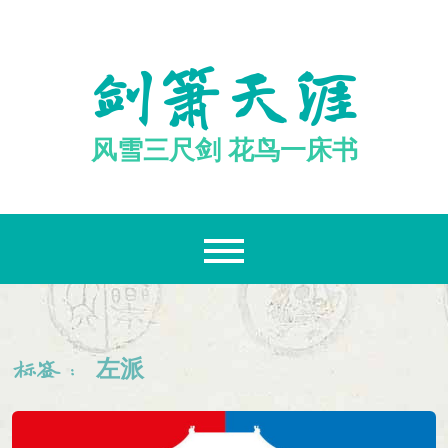
跳
至
内
剑箫天涯
容
风雪三尺剑 花鸟一床书
左派
标签：