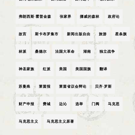
弗朗西斯·霍普金森
张家界
挪威的森林
政府论
故宫
斯卡布罗集市
新闻出版自由
旅游
星条旗
林派
桑德尔
法国大革命
湖南
独立战争
神圣家族
红派
美国
美国国旗
翻译
苏曼殊
莱茵报
莱茵省议会辩论
贝齐·罗斯
财产申报
费城
边沁
选举
门阀
马克思
马克思主义
马克思主义原著