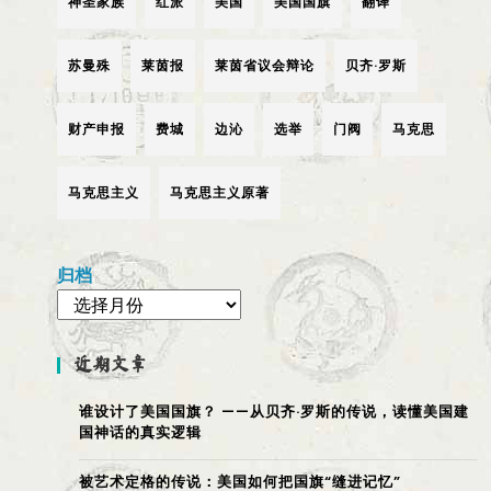
神圣家族
红派
美国
美国国旗
翻译
苏曼殊
莱茵报
莱茵省议会辩论
贝齐·罗斯
财产申报
费城
边沁
选举
门阀
马克思
马克思主义
马克思主义原著
归档
近期文章
谁设计了美国国旗？ ——从贝齐·罗斯的传说，读懂美国建
国神话的真实逻辑
被艺术定格的传说：美国如何把国旗“缝进记忆”