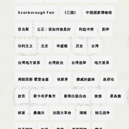
Scarborough Fair
《三国》
中国国家博物馆
亚当斯
公正：该如何做是好
利益冲突
剧评
功利主义
北京
华盛顿
历史
台湾
台湾地方派系
台湾政治
台湾选举
地方派系
弗朗西斯·霍普金森
张家界
挪威的森林
政府论
故宫
斯卡布罗集市
新闻出版自由
旅游
星条旗
林派
桑德尔
法国大革命
湖南
独立战争