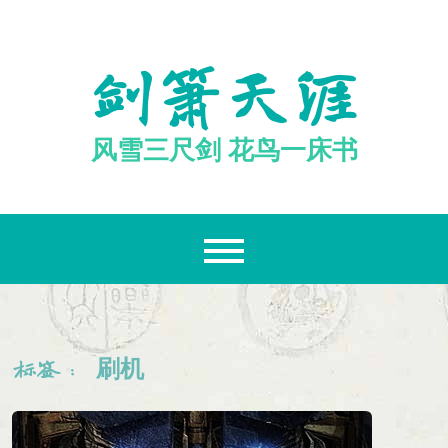
跳
至
内
剑箫天涯
容
风雪三尺剑 花鸟一床书
刷机
标签：