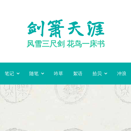
剑箫天涯
风雪三尺剑 花鸟一床书
笔记
随笔
吟草
絮语
拾贝
冲浪