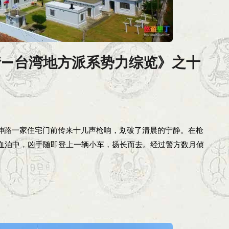
情—台湾地方派系势力综览》之十
洲镇永坤路一家住宅门前传来十几声枪响，划破了清晨的宁静。在枪
在血泊中，凶手随即登上一辆小车，扬长而去。经过警方数月侦