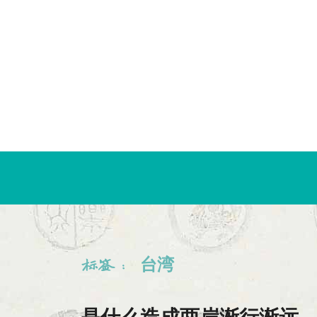
跳
至
内
容
台湾
标签：