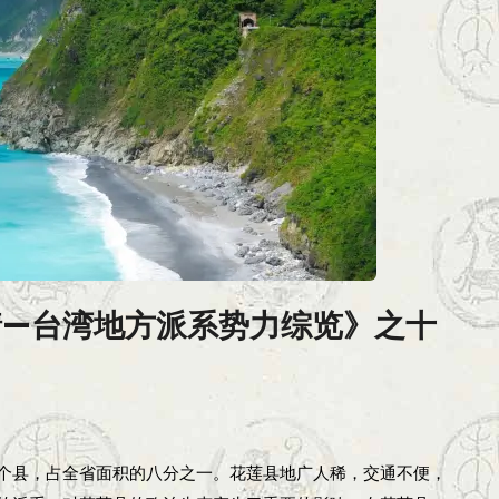
情—台湾地方派系势力综览》之十
个县，占全省面积的八分之一。花莲县地广人稀，交通不便，