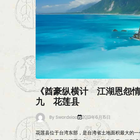
《酋豪纵横计 江湖恩怨
九 花莲县
By
Swordxiao
2013年6月15日
花莲县位于台湾东部，是台湾省土地面积最大的一