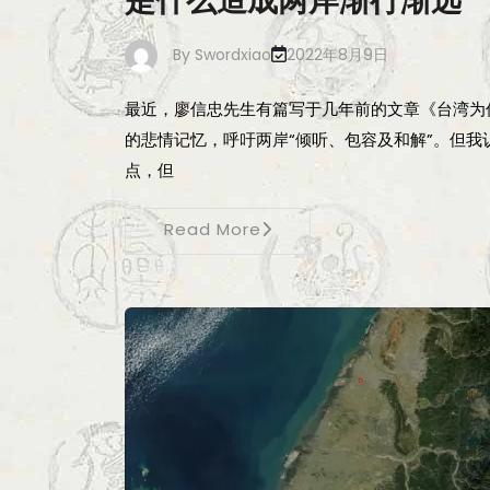
是什么造成两岸渐行渐远
By
Swordxiao
2022年8月9日
最近，廖信忠先生有篇写于几年前的文章《台湾为
的悲情记忆，呼吁两岸“倾听、包容及和解”。但
点，但
Read More