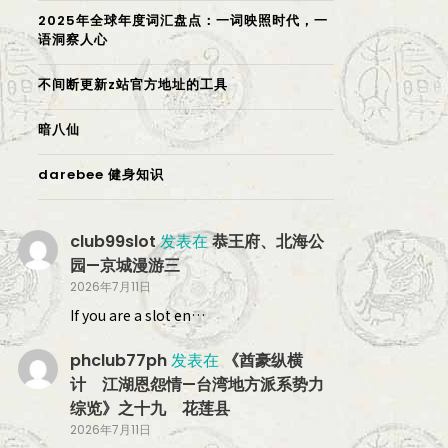
2025年全球年度词汇盘点：一词映照时代，一
语洞察人心
不间断更新z站官方地址的工具
暗八仙
darebee 健身知识
club99slot
发表在
恭王府、北海公
园—京城漫游三
2026年7月11日
If you are a slot en…
phclub77ph
发表在
《酋豪纵横
计 江湖恩怨情—台湾地方派系势力
综览》之十九 花莲县
2026年7月11日