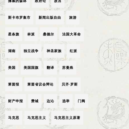
挪威的森林
政府论
故宫
斯卡布罗集市
新闻出版自由
旅游
星条旗
林派
桑德尔
法国大革命
湖南
独立战争
神圣家族
红派
美国
美国国旗
翻译
苏曼殊
莱茵报
莱茵省议会辩论
贝齐·罗斯
财产申报
费城
边沁
选举
门阀
马克思
马克思主义
马克思主义原著