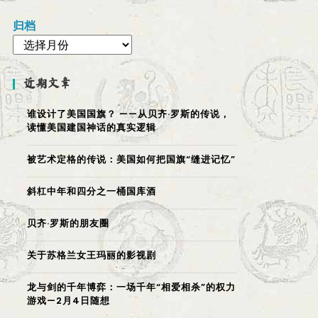
归档
近期文章
谁设计了美国国旗？ ——从贝齐·罗斯的传说，
读懂美国建国神话的真实逻辑
被艺术定格的传说：美国如何把国旗“缝进记忆”
斜杠中年和四分之一桶国库酒
贝齐·罗斯的朋友圈
关于苏格兰女王玛丽的影视剧
龙与剑的千年博弈：一场千年“相爱相杀”的权力
游戏—2月4日随想